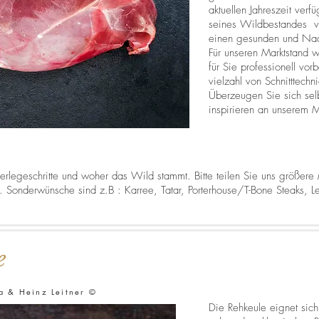
aktuellen Jahreszeit verf
seines Wildbestandes ver
einen gesunden und Nac
Für unseren Marktstand 
für Sie professionell vor
vielzahl von Schnitttechn
Überzeugen Sie sich selb
inspirieren an unserem M
Zerlegeschritte und woher das Wild stammt. Bitte teilen Sie uns größer
it. Sonderwünsche sind z.B : Karree, Tatar, Porterhouse/T-Bone Steaks,
e
a & Heinz Leitner ©
Die Rehkeule eignet sich