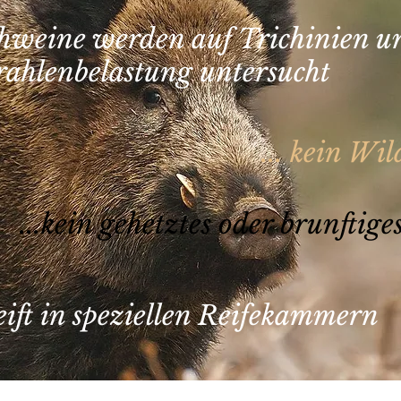
schweine werden auf Trichinien 
rahlenbelastung untersucht
... kein Wi
...kein gehetztes oder brunftig
reift in speziellen Reifekammern