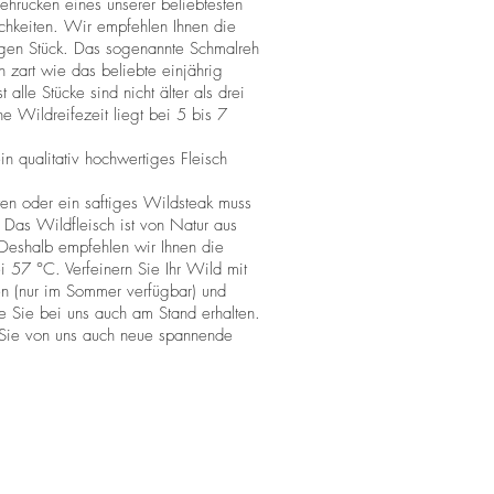
ehrücken eines unserer beliebtesten
chkeiten. Wir empfehlen Ihnen die
gen Stück. Das sogenannte Schmalreh
ch zart wie das beliebte einjährig
alle Stücke sind nicht älter als drei
che Wildreifezeit liegt bei 5 bis 7
in qualitativ hochwertiges Fleisch
ten oder ein saftiges Wildsteak muss
 Das Wildfleisch ist von Natur aus
 Deshalb empfehlen wir Ihnen die
 57 °C. Verfeinern Sie Ihr Wild mit
üten (nur im Sommer verfügbar) und
ie Sie bei uns auch am Stand erhalten.
ie von uns auch neue spannende