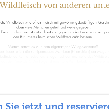
Wildfleisch von anderen unter
eisch. Wildfleisch wird oft als Fleisch mit gewöhnungsbedürftigem Gesch
haben viele Menschen geteilt und weitergegeben.
fleisch in höchster Qualität direkt vom Jäger an den Enverbraucher g
den Ruf unseres heimischen Wildbrets aufzubessern.
Warum kommt es zu einem eigenartigen Wildgeschmack?
tt des Todes bricht die semipermeable Membran (Filterschicht) der Ma
efindende Keime (Bakterien, Erreger) auf der Innenseite des Wildbrets
n nach dem Verenden). Die Folge ist eine hohe Keimbelastung sowie eine
n Sie jetzt und reservier