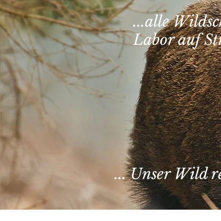
...alle Wild
Labor auf St
... Unser Wild 