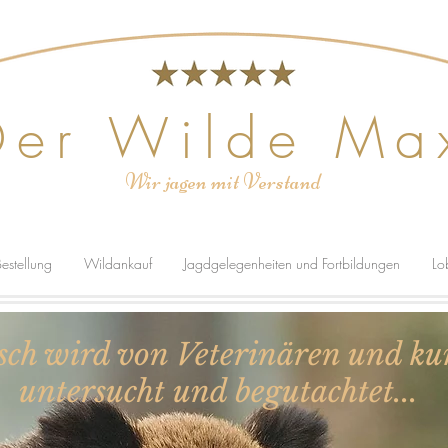
Der Wilde Ma
Wir jagen mit Verstand
estellung
Wildankauf
Jagdgelegenheiten und Fortbildungen
Lo
sch wird von Veterinären und k
untersucht und begutachtet...