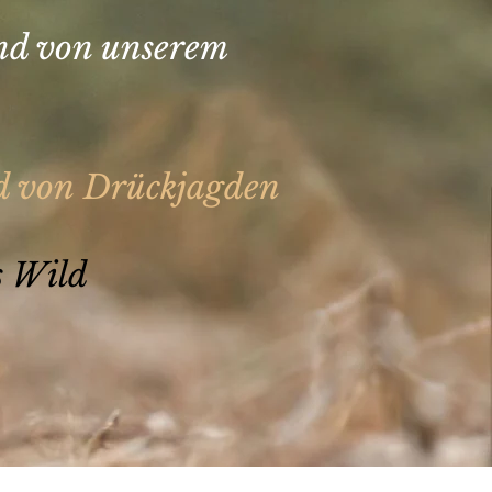
und von unserem
ld von Drückjagden
es Wild