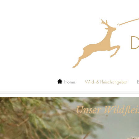
Home
Wild- & Fleischangebot
B
Unser Wildflei