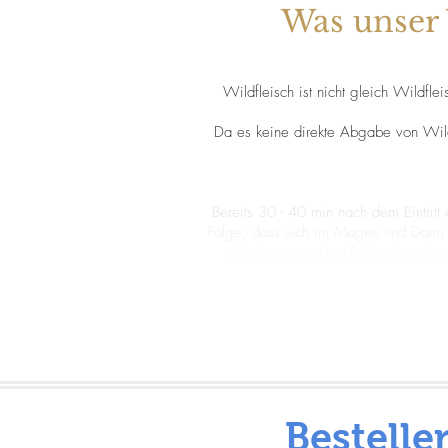
Was unser 
Wildfleisch ist nicht gleich Wildfl
Da es keine direkte Abgabe von Wild
Bereits 30 - 40 min nach dem Eintri
Folge, dass sich im Magen und Darm b
sich dort vermehren (selbst Stunde
Bestelle