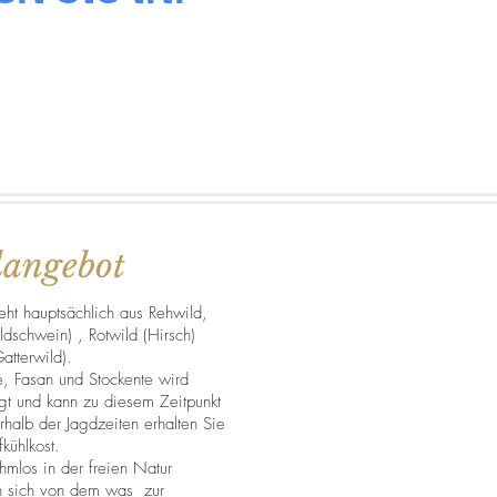
dangebot
ht hauptsächlich aus Rehwild,
schwein) , Rotwild (Hirsch)
atterwild).
, Fasan und Stockente wird
gt und kann zu diesem Zeitpunkt
rhalb der Jagdzeiten erhalten Sie
kühlkost.
mlos in der freien Natur
n sich von dem was zur