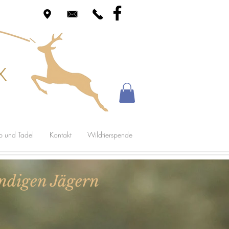
x
b und Tadel
Kontakt
Wildtierspende
undigen Jägern