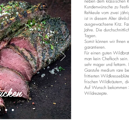
neben dem klassischen R
Kundenwünsche zu Festli
Rehkeule vom zwei jähri
ist in diesem Alter ähnli
ausgewachsene Kitz. Fast 
Jahre. Die durchschnittli
Tagen.
Somit können wir Ihnen e
garantieren.
Für einen guten Wildbra
man kein Chefkoch sein.
sehr mager und fettarm.
Garstufe medium rare bei
frittierten Wildkressebl
frischen Wildkräutern, d
ücken
Auf Wunsch bekommen S
Wildrezepte.