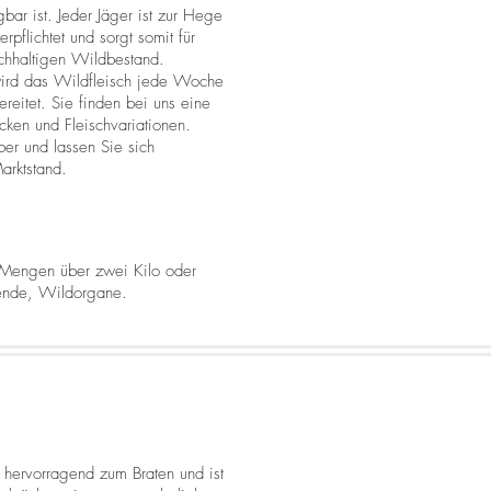
ügbar ist. Jeder Jäger ist zur Hege
pflichtet und sorgt somit für
hhaltigen Wildbestand.
wird das Wildfleisch jede Woche
bereitet. Sie finden bei uns eine
icken und Fleischvariationen.
er und lassen Sie sich
arktstand.
e Mengen über zwei Kilo oder
 Lende, Wildorgane.
 hervorragend zum Braten und ist