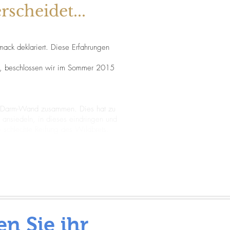
scheidet...
mack deklariert. Diese Erfahrungen
ab, beschlossen wir im Sommer 2015
gen-Darm-Wand zusammen. Dies hat zu
 ansiedeln, in dieses eindringen und
 schlechte Reifung des Wildbrets.
en Sie ihr