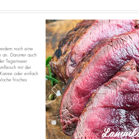
ßerdem noch eine
n an. Darunter auch
der Tegernseer
mfleisch mit der
Karree oder einfach
Woche frisches
Lammka