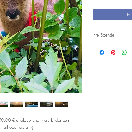
In
Ihre Spende:
Mit Ihrer Spende ist e
helfen. Ihre Spende ka
Verwendungszwecken 
1. Rehkitzrettungen un
Wärmebilddrohnen
2. Wildackeranlegungen
Rückzucksorte und al
3. Schaffen von Wildr
wird und die Jagd ruht.
Ab einer Spende in Hö
unserer Naturbilder.
 50,00 € unglaubliche Naturbilder zum
mail oder als Link)