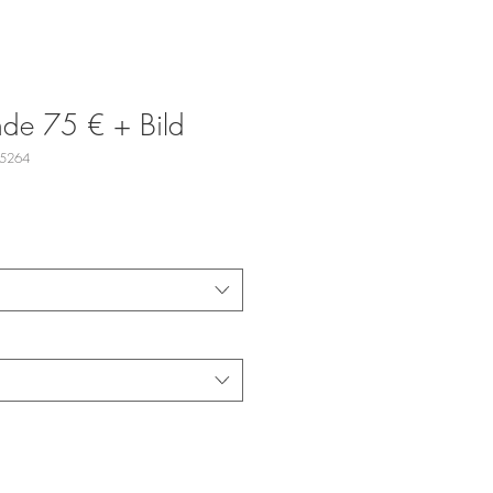
nde 75 € + Bild
45264